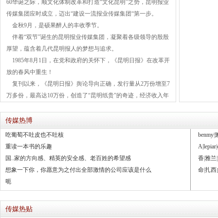
60华诞之际，顺文化体制改革和打造“文化昆明”之势，昆明报业
传媒集团应时成立，迈出“建设一流报业传媒集团“第一步。
金秋9月，是硕果醉人的丰收季节。
伴着“双节”诞生的昆明报业传媒集团，凝聚着各级领导的殷殷
厚望，蕴含着几代昆明报人的梦想与追求。
1985年8月1日，在党和政府的关怀下，《昆明日报》在改革开
放的春风中重生！
复刊以来，《昆明日报》舆论导向正确，发行量从2万份增至7
万多份，最高达10万份，创造了“昆明纸贵”的奇迹，经济收入年
增长30%以上，跻身“中国地市报10强”，在中国地市级党报中独树
一帜。
传媒热博
《都市时报》从20万元起家，成为云南主流的生活类报纸之
吃葡萄不吐皮也不吐核
benmy
|
一，发行最高达到39万份，遍及全省各地，收入自2004年起连年
重读一本书的乐趣
A
|
lepiar
|
超亿元，成为中国生活类报纸21强和中国都市报30强，创造过昆
国..家的方向感、精英的安全感、老百姓的希望感
香
|
雅兰
|
滇新闻史上的奇迹。
想象一下你，你愿意为之付出全部激情的公司应该是什么
命
|
扎西
昆明信息港从彩龙中国网中走来，集政务、经济、新闻、旅
呃
游、文化、商务、社区互动、外文为一港，成为面向世界、宣传
昆明、便民利民的国内一流城市综合门户网站，这是报社的新兴
传媒热贴
媒体，是昆明市的第五大媒体，点击率不断提高，争先进位日新